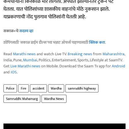
कर्मचाऱ्यांना किरकोळ मार लागला. अपघात झाल्यानंतर ट्रकने पेट
घेतला. यात पोलिसांच्या शासकीय वाहनांचे मोठे नुकसान झाले.
याप्रकरणाची नोंद पुलगाव पोलिसांनी घेतली आहे.
सकाळ+चे
सदस्य व्हा
शॉपिंगसाठी 'सकाळ प्राईम डील्स'च्या भन्नाट ऑफर्स पाहण्यासाठी
क्लिक करा
.
Read
Marathi news
and watch Live TV.
Breaking news
from
Maharashtra
,
India, Pune,
Mumbai
, Politics, Entertainment, Sports, Lifestyle at SaamTV.
Get
Live Marathi news
on Mobile. Download the Saam Tv app for
Android
and
IOS
.
Police
Fire
accident
Wardha
samruddhi highway
Samruddhi Mahamarg
Wardha News