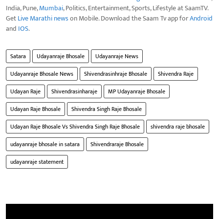
India, Pune,
Mumbai
, Politics, Entertainment, Sports, Lifestyle at SaamTV.
Get
Live Marathi news
on Mobile. Download the Saam Tv app for
Android
and
IOS
.
Satara
Udayanraje Bhosale
Udayanraje News
Udayanraje Bhosale News
Shivendrasinhraje Bhosale
Shivendra Raje
Udayan Raje
Shivendrasinharaje
MP Udayanraje Bhosale
Udayan Raje Bhosale
Shivendra Singh Raje Bhosale
Udayan Raje Bhosale Vs Shivendra Singh Raje Bhosale
shivendra raje bhosale
udayanraje bhosale in satara
Shivendraraje Bhosale
udayanraje statement