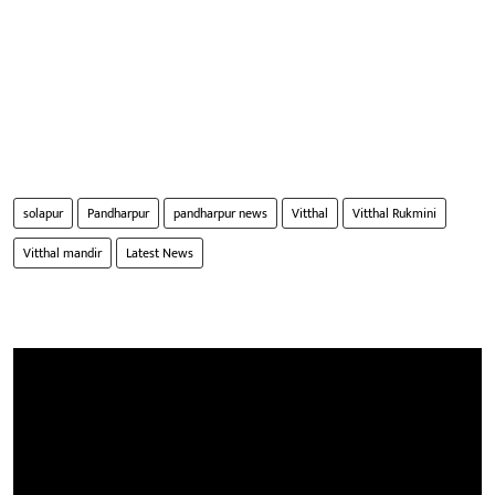
solapur
Pandharpur
pandharpur news
Vitthal
Vitthal Rukmini
Vitthal mandir
Latest News