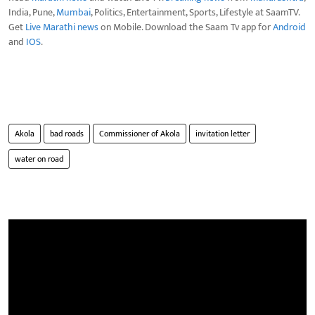
India, Pune,
Mumbai
, Politics, Entertainment, Sports, Lifestyle at SaamTV.
Get
Live Marathi news
on Mobile. Download the Saam Tv app for
Android
and
IOS
.
Akola
bad roads
Commissioner of Akola
invitation letter
water on road