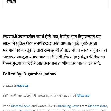
निधन
टँकरमध्ये ज्वलनशील पदार्थ होते. मात्र, वेळीच आग विझवण्यात यश
आल्याने पुढील मोठा अनर्थ टळला आहे. अपघातामुळे मुंबई- आग्रा
महामार्गावर वाहतूक ३ तास ठप्प झाली होती. अपघात स्थळापासून काही
अंतरावर वाहतूक थांबवण्यात आली होती. टँकर मुंबई येथून केमिकल्स
घेऊन धुळ्याच्या दिशेने जात असताना हा भीषण अपघात झाला आहे.
Edited By- Digambar Jadhav
सकाळ+चे
सदस्य व्हा
शॉपिंगसाठी 'सकाळ प्राईम डील्स'च्या भन्नाट ऑफर्स पाहण्यासाठी
क्लिक करा
.
Read
Marathi news
and watch Live TV.
Breaking news
from
Maharashtra
,