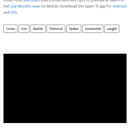
India, Pune,
Mumbai
, Politics, Entertainment, Sports, Lifestyle at SaamTV.
Get
Live Marathi news
on Mobile. Download the Saam Tv app for
Android
and
IOS
.
Crime
Fire
Nashik
Chemical
Tanker
overturned
caught