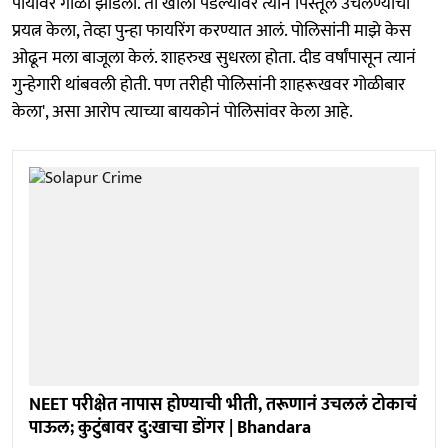
पायावर गोळी झाडली. तो खाली पडल्यावर त्याने पिस्तूल उचलण्याचा
प्रयत्न केला, तेव्हा पुन्हा फायरिंग करण्यात आलं. पोलिसांनी माझे केस
ओढून मला बाजूला केलं. शाहरुख सुधरला होता. दीड वर्षांपासून त्यानं
गुन्हेगारी थांबवली होती. पण तरीही पोलिसांनी शाहरूखवर गोळीबार
केला', असा आरोप त्याच्या बायकोनं पोलिसांवर केला आहे.
NEET परीक्षेत नापास होण्याची भीती, तरूणानं उचललं टोकाचं
पाऊल; कुटुंबावर दु:खाचा डोंगर | Bhandara