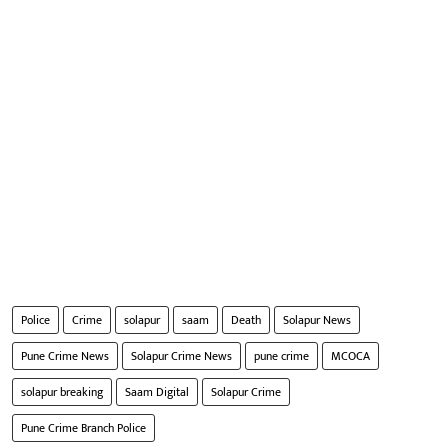
Police
Crime
solapur
saam
Death
Solapur News
Pune Crime News
Solapur Crime News
pune crime
MCOCA
solapur breaking
Saam Digital
Solapur Crime
Pune Crime Branch Police