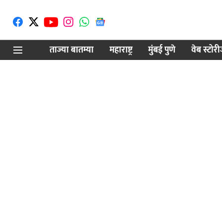
ताज्या बातम्या
महाराष्ट्र
मुंबई पुणे
वेब स्टोर