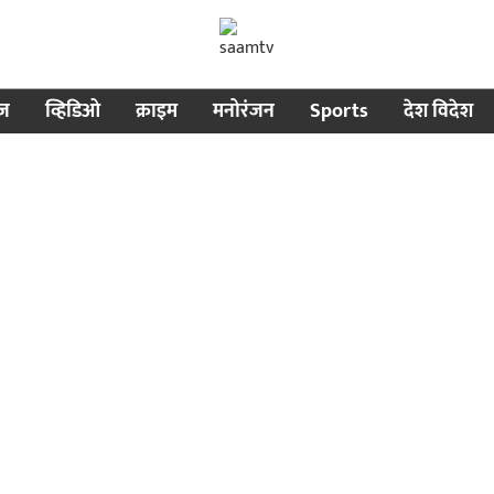
ीज
व्हिडिओ
क्राइम
मनोरंजन
Sports
देश विदेश