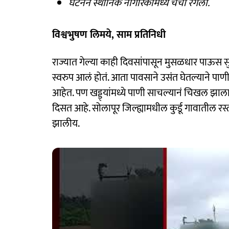
घटनेने स्थानिक नागरिकांमध्ये चर्चा रंगली.
विश्वभुषण लिमये, साम प्रतिनिधी
राज्यात गेल्या काही दिवसांपासून मुसळधार पाऊस सुर
स्वरुप आलं होतं. आता पावसाने उसंत घेतल्याने पाणी
आहेत. पण खड्ड्यांमध्ये पाणी साचल्यानं चिखल झाल
दिसत आहे. सोलापूर जिल्ह्यामधील कुर्डू गावातील 
झालीय.