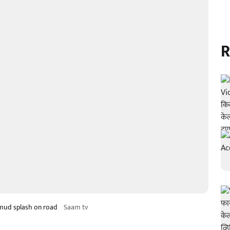
R
 mud splash on road
Saam tv