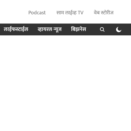
Podcast
साम लाईव्ह TV
वेब स्टोरीज
लाईफस्टाईल
व्हायरल न्यूज
बिझनेस