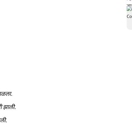
फाळला.
ी झाली.
डली.