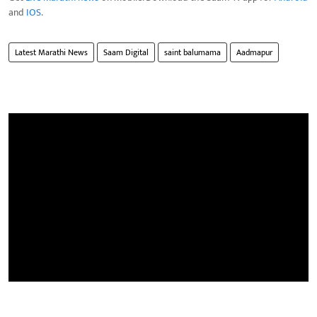
and
IOS
.
Latest Marathi News
Saam Digital
saint balumama
Aadmapur