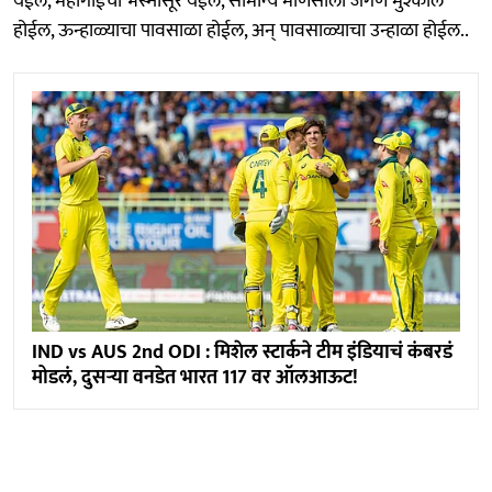
येईल, महागाईचा भस्मासूर येईल, सामान्य माणसाला जगणं मुश्कील
होईल, ऊन्हाळ्याचा पावसाळा होईल, अन् पावसाळ्याचा उन्हाळा होईल..
IND vs AUS 2nd ODI : मिशेल स्टार्कने टीम इंडियाचं कंबरडं
मोडलं, दुसऱ्या वनडेत भारत 117 वर ऑलआऊट!