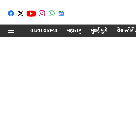
ताज्या बातम्या
महाराष्ट्र
मुंबई पुणे
वेब स्टोर