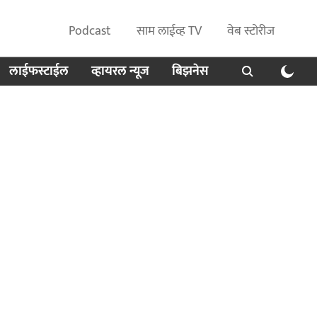
Podcast
साम लाईव्ह TV
वेब स्टोरीज
लाईफस्टाईल
व्हायरल न्यूज
बिझनेस