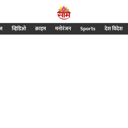
ीज
व्हिडिओ
क्राइम
मनोरंजन
Sports
देश विदेश