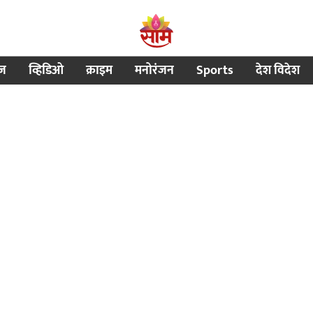
ीज
व्हिडिओ
क्राइम
मनोरंजन
Sports
देश विदेश