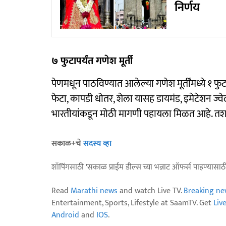
निर्णय
७ फुटापर्यंत गणेश मूर्ती
पेणमधून पाठविण्यात आलेल्या गणेश मूर्तींमध्ये १ फुटाप
फेटा, कापडी धोतर, शेला यासह डायमंड, इमेटेशन ज्व
भारतीयांकडून मोठी मागणी पहायला मिळत आहे. तशा
सकाळ+चे
सदस्य व्हा
शॉपिंगसाठी 'सकाळ प्राईम डील्स'च्या भन्नाट ऑफर्स पाहण्यासा
Read
Marathi news
and watch Live TV.
Breaking ne
Entertainment, Sports, Lifestyle at SaamTV. Get
Liv
Android
and
IOS
.