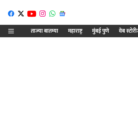
ताज्या बातम्या
महाराष्ट्र
मुंबई पुणे
वेब स्टोर