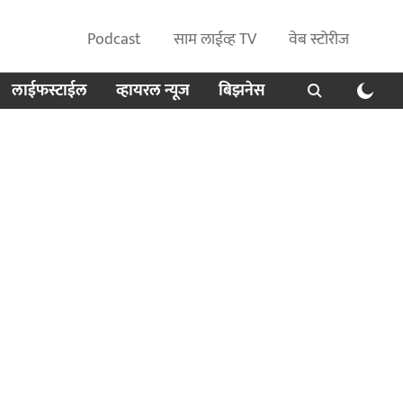
Podcast
साम लाईव्ह TV
वेब स्टोरीज
लाईफस्टाईल
व्हायरल न्यूज
बिझनेस