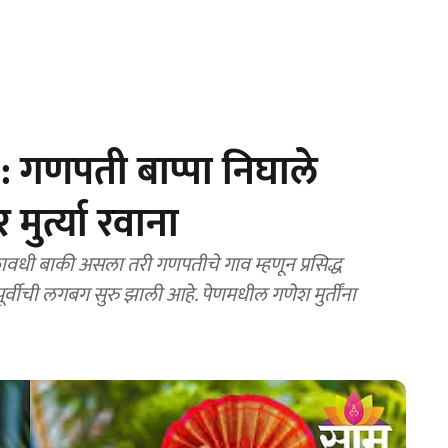
 गणपती बाप्पा निघाले
ुर्त्या रवाना
धी बाकी असला तरी गणपतीचे गाव म्हणून प्रसिद्ध
ूर्वीची लगबग सुरु झाली आहे. पेणमधील गणेश मुर्तींना