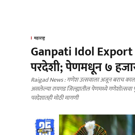
महाराष्ट्र
Ganpati Idol Export :
परदेशी; पेणमधून ७ हजार म
Raigad News : गणेश उत्सवाला अजून बराच कालाव
असलेल्या रायगड जिल्ह्यातील पेणमध्ये गणेशोत्सवा प
परदेशातही मोठी मागणी