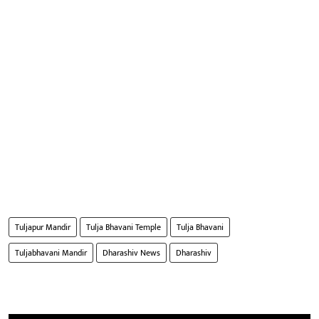
Tuljapur Mandir
Tulja Bhavani Temple
Tulja Bhavani
Tuljabhavani Mandir
Dharashiv News
Dharashiv