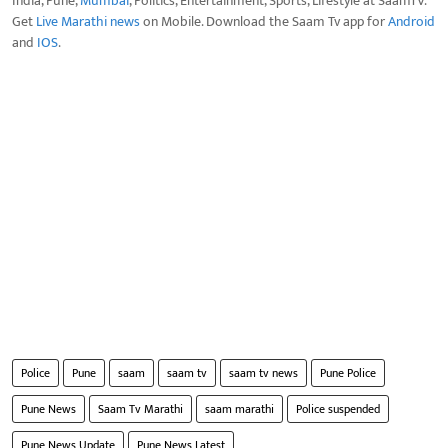
India, Pune,
Mumbai
, Politics, Entertainment, Sports, Lifestyle at SaamTV.
Get
Live Marathi news
on Mobile. Download the Saam Tv app for
Android
and
IOS
.
Police
Pune
saam
saam tv
saam tv news
Pune Police
Pune News
Saam Tv Marathi
saam marathi
Police suspended
Pune News Update
Pune News Latest