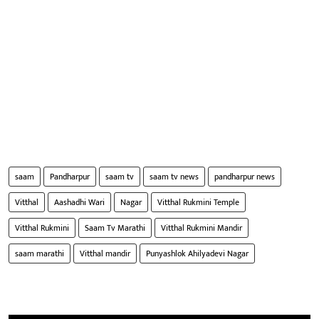
saam
Pandharpur
saam tv
saam tv news
pandharpur news
Vitthal
Aashadhi Wari
Nagar
Vitthal Rukmini Temple
Vitthal Rukmini
Saam Tv Marathi
Vitthal Rukmini Mandir
saam marathi
Vitthal mandir
Punyashlok Ahilyadevi Nagar