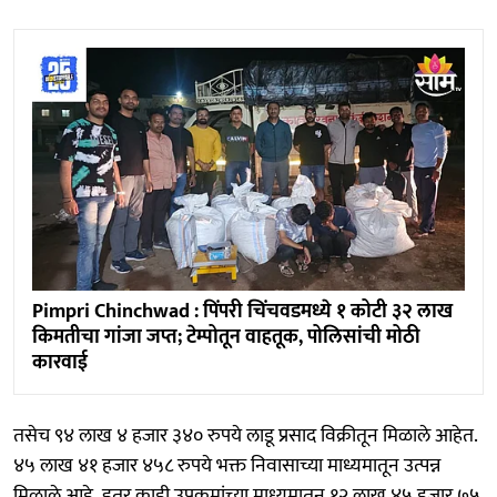
Pimpri Chinchwad : पिंपरी चिंचवडमध्ये १ कोटी ३२ लाख
किमतीचा गांजा जप्त; टेम्पोतून वाहतूक, पोलिसांची मोठी
कारवाई
तसेच ९४ लाख ४ हजार ३४० रुपये लाडू प्रसाद विक्रीतून मिळाले आहेत.
४५ लाख ४१ हजार ४५८ रुपये भक्त निवासाच्या माध्यमातून उत्पन्न
मिळाले आहे. इतर काही उपक्रमांच्या माध्यमातून १२ लाख ४५ हजार ७५