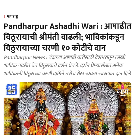
महाराष्ट्र
Pandharpur Ashadhi Wari : आषाढीत
विठूरायाची श्रीमंती वाढली; भाविकांकडून
विठुरायाच्या चरणी १० कोटींचे दान
Pandharpur News : यंदाच्या आषाढी वारीसाठी देशभरातून लाखो
भाविक पंढरीत येत विठुरायाचे दर्शन घेतले. दर्शन घेण्यासोबत अनेक
भाविकांनी विठूराच्या चरणी दागिने तसेच रोख रक्कम स्वरूपात दान दिले