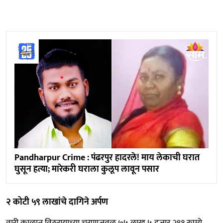
Pandharpur Crime : पंढरपुर हादरले! माय लेकाची घरात
घुसून हत्या; मारेकरी घराला कुलूप लावून पसार
२ कोटी ५९ लाखांचे दागिने अर्पण
वारी काळात विठुरायाच्या चरणाजवळ ७५ लाख ५ हजार २९१ रुपये