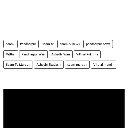
saam
Pandharpur
saam tv
saam tv news
pandharpur news
Vitthal
Pandharpur Wari
Ashadhi Wari
Vitthal Rukmini
Saam Tv Marathi
Ashadhi Ekadashi
saam marathi
Vitthal mandir