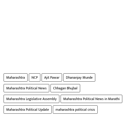
Maharashtra
NCP
Ajit Pawar
Dhananjay Munde
Maharashtra Political News
Chhagan Bhujbal
Maharashtra Legislative Assembly
Maharashtra Political News in Marathi
Maharashtra Political Update
maharashtra political crisis