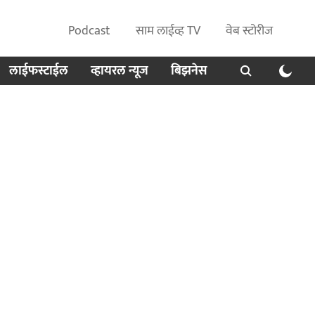
Podcast
साम लाईव्ह TV
वेब स्टोरीज
लाईफस्टाईल
व्हायरल न्यूज
बिझनेस