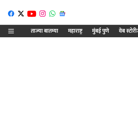
ताज्या बातम्या
महाराष्ट्र
मुंबई पुणे
वेब स्टोर