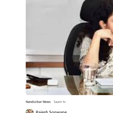
Nandurbar News
Saam tv
Rajesh Sonwane