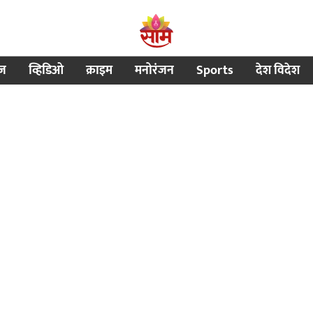
ीज
व्हिडिओ
क्राइम
मनोरंजन
Sports
देश विदेश