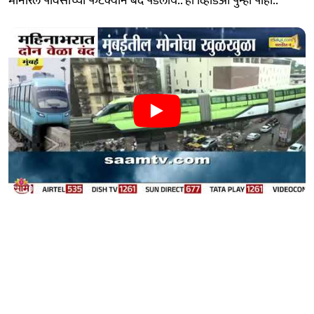
मोनोरेल पावसाच्या फटक्यानं बंद पडलीय.. हा व्हिडिओ पुन्हा पाहा..