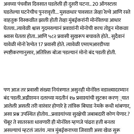
अवघ्या पंचवीस दिवसात घडलेली ही दुसरी घटना.. 20 ऑगस्टला
घडलेल्या घटनेचीच पुनरावृत्ती... मुसळधार पावसात जेव्हा रेल्वे आणि रस्ते
वाहतुक विस्कळीत झाली होती तेव्हा मुंबईकरांनी मोनोरेलचा आधार
घेतला..त्यावेळी श्वास गुदमरल्यानं प्रवाशांनी मोनोची काच तोडून मोकळा
श्र्वास घेतला होता..आणि ५८२ प्रवासी सुखरूप बचावले होते.. सुदैवानं
यावेळी मोनो रेल्वेत 17 प्रवासी होते. त्यावेळी एमएमआरडीच्या
स्पष्टीकरणानुसार, अतिरिक्त बोजा पडल्यानं मोनो बंद पडली होती.
पण आज तर प्रवासी संख्या नियंत्रणात असुनही मोनोरेल वडाळ्यादरम्यान
बंद पडली.अग्नीशमन दलाच्या मदतीनं १७ प्रवाश्यांची सुटका करण््यात
आलेली असली तरी वारंवार होणारे हे तांत्रिक बिघाड नेमके कधी थांबणार,
असा प्रश्न उपस्थित होतोय...प्रवाश्यांच्या सुरक्षेची जबाबदारी कोण घेणार.?
चेंबूर ते सातरस्ता धावणारी ही मोनोरेल म्हणजे पांढरा हत्ती बनला
असल्याचं म्हटलं जातंय .मात्र मुंबईकराच्या जिवाशी असा खेळ सुरू