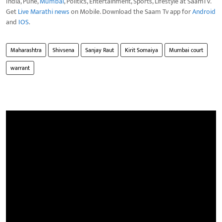
India, Pune,
Mumbai
, Politics, Entertainment, Sports, Lifestyle at SaamTV.
Get
Live Marathi news
on Mobile. Download the Saam Tv app for
Android
and
IOS
.
Maharashtra
Shivsena
Sanjay Raut
Kirit Somaiya
Mumbai court
warrant