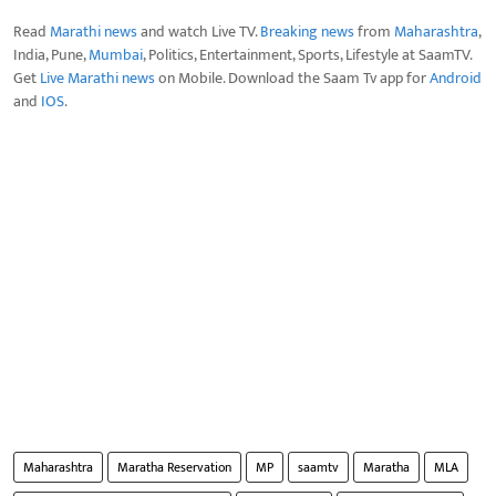
Read
Marathi news
and watch Live TV.
Breaking news
from
Maharashtra
,
India, Pune,
Mumbai
, Politics, Entertainment, Sports, Lifestyle at SaamTV.
Get
Live Marathi news
on Mobile. Download the Saam Tv app for
Android
and
IOS
.
Maharashtra
Maratha Reservation
MP
saamtv
Maratha
MLA