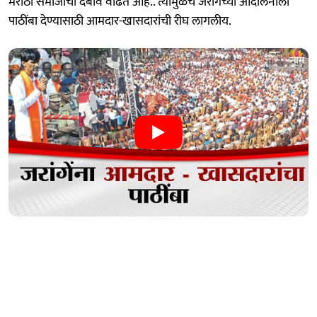
मराठा समाजाचा दबाव वाढत आहे.. त्यामुळेच जरांगेंच्या आंदोलनाला
पाठींबा देण्यासाठी आमदार-खासदारांची रीघ लागलीय.