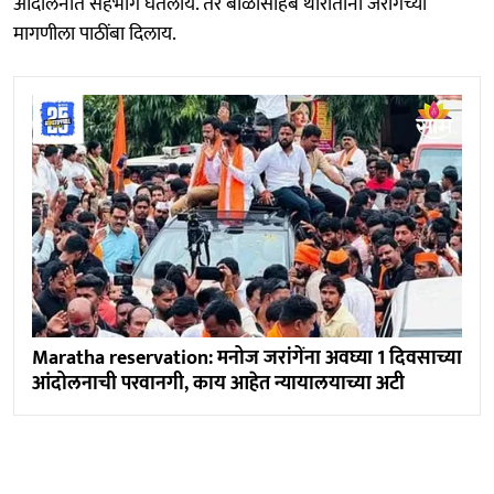
आंदोलनात सहभाग घेतलाय. तर बाळासाहेब थोरातांनी जरांगेंच्या
मागणीला पाठींबा दिलाय.
Maratha reservation: मनोज जरांगेंना अवघ्या 1 दिवसाच्या
आंदोलनाची परवानगी, काय आहेत न्यायालयाच्या अटी