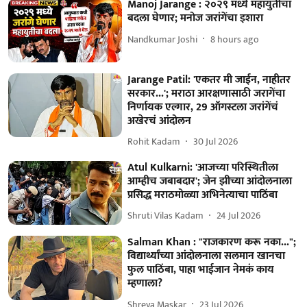
Manoj Jarange : २०२९ मध्ये महायुतीचा
बदला घेणार; मनोज जरांगेंचा इशारा
Nandkumar Joshi
8 hours ago
Jarange Patil: 'एकतर मी जाईन, नाहीतर
सरकार...'; मराठा आरक्षणासाठी जरागेंचा
निर्णायक एल्गार, 29 ऑगस्टला जरांगेंचं
अखेरचं आंदोलन
Rohit Kadam
30 Jul 2026
Atul Kulkarni: 'आजच्या परिस्थितीला
आम्हीच जबाबदार'; जेन झीच्या आंदोलनाला
प्रसिद्ध मराठमोळ्या अभिनेत्याचा पाठिंबा
Shruti Vilas Kadam
24 Jul 2026
Salman Khan : "राजकारण करू नका...";
विद्यार्थ्यांच्या आंदोलनाला सलमान खानचा
फुल पाठिंबा, पाहा भाईजान नेमकं काय
म्हणाला?
Shreya Maskar
23 Jul 2026