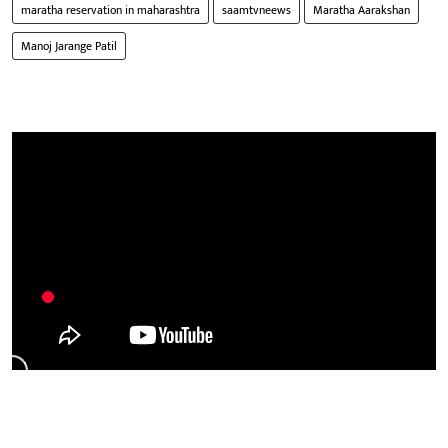
maratha reservation in maharashtra
saamtvneews
Maratha Aarakshan
Manoj Jarange Patil