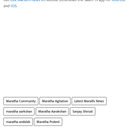
and
IOS
.
Maratha Community
Maratha Agitation
Latest Marathi News
maratha aarkshan
Maratha Aarakshan
Sanjay Shirsat
maratha andolak
Maratha Protest