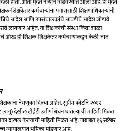
त दिली होती. आता मुदत नव्याने वाढवण्यात आली आहे. ही मुदत
व शिक्षक-शिक्षकेतर कर्मचाऱ्यांना पगारासाठी शिक्षणाधिकाऱ्यांनी
 नियुक्तीचे आदेश आणि उपसंचालकांचे आयडीचे आदेश जोडावे
वे लागणार आहेत. या शिक्षकांची संस्था किंवा शाळा
चे ओरड ही शिक्षक-शिक्षकेतर कर्मचाऱ्यांकडून केली जात
ार
िक्षकांना नेमणुका दिल्या आहेत. सुप्रीम कोर्टाने २०१२
 अट लागू) देखील टीईटी उत्तीर्ण बंधन घातल्याची माहिती मिळत
ाचिका दाखल केल्याची माहिती मिळत आहे. याबाबत १६ सप्टेंबर
उच्च न्यायालयात भूमिका मांडणार आहे.