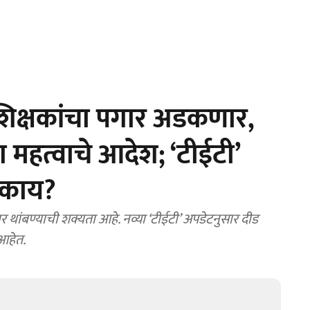
शिक्षकांचा पगार अडकणार,
ा महत्वाचे आदेश; ‘टीईटी’
 काय?
 थांबण्याची शक्यता आहे. नव्या ‘टीईटी’ अपडेटनुसार दीड
आहेत.