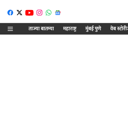
ताज्या बातम्या
महाराष्ट्र
मुंबई पुणे
वेब स्टोर