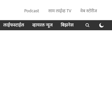
Podcast
साम लाईव्ह TV
वेब स्टोरीज
लाईफस्टाईल
व्हायरल न्यूज
बिझनेस