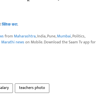
ठी
क्लिक करा
.
ws
from
Maharashtra
, India, Pune,
Mumbai
, Politics,
e Marathi news
on Mobile. Download the Saam Tv app for
alary
teachers photo