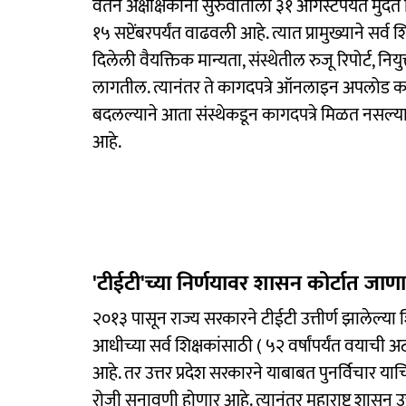
वेतन अक्षीक्षकांनी सुरुवातीला ३१ ऑगस्टपर्यंत मुद
१५ सप्टेंबरपर्यंत वाढवली आहे. त्यात प्रामुख्याने सर्
दिलेली वैयक्तिक मान्यता, संस्थेतील रुजू रिपोर्ट,
लागतील. त्यानंतर ते कागदपत्रे ऑनलाइन अपलोड करा
बदलल्याने आता संस्थेकडून कागदपत्रे मिळत नसल्या
आहे.
'टीईटी'च्या निर्णयावर शासन कोर्टात जाण
२०१३ पासून राज्य सरकारने टीईटी उत्तीर्ण झालेल्या श
आधीच्या सर्व शिक्षकांसाठी ( ५२ वर्षांपर्यंत वयाची
आहे. तर उत्तर प्रदेश सरकारने याबाबत पुनर्विचार य
रोजी सुनावणी होणार आहे. त्यानंतर महाराष्ट्र शासन 