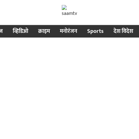
ीज
व्हिडिओ
क्राइम
मनोरंजन
Sports
देश विदेश