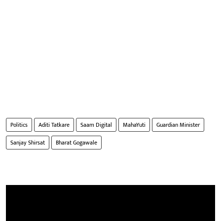
Politics
Aditi Tatkare
Saam Digital
MahaYuti
Guardian Minister
Sanjay Shirsat
Bharat Gogawale