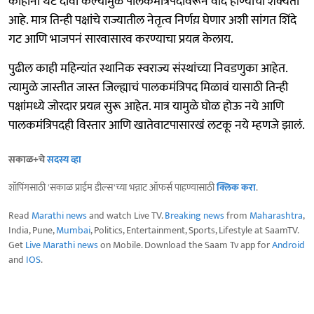
काहींनी थेट दावा केल्यामुळे पालकमंत्रिपदावरून वाद होण्याची शक्यता
आहे. मात्र तिन्ही पक्षांचे राज्यातील नेतृत्व निर्णय़ घेणार अशी सांगत शिंदे
गट आणि भाजपनं सारवासारव करण्याचा प्रयत्न केलाय.
पुढील काही महिन्यांत स्थानिक स्वराज्य संस्थांच्या निवडणुका आहेत.
त्यामुळे जास्तीत जास्त जिल्ह्याचं पालकमंत्रिपद मिळावं यासाठी तिन्ही
पक्षांमध्ये जोरदार प्रयत्न सुरू आहेत. मात्र यामुळे घोळ होऊ नये आणि
पालकमंत्रिपदही विस्तार आणि खातेवाटपासारखं लटकू नये म्हणजे झालं.
सकाळ+चे
सदस्य व्हा
शॉपिंगसाठी 'सकाळ प्राईम डील्स'च्या भन्नाट ऑफर्स पाहण्यासाठी
क्लिक करा
.
Read
Marathi news
and watch Live TV.
Breaking news
from
Maharashtra
,
India, Pune,
Mumbai
, Politics, Entertainment, Sports, Lifestyle at SaamTV.
Get
Live Marathi news
on Mobile. Download the Saam Tv app for
Android
and
IOS
.