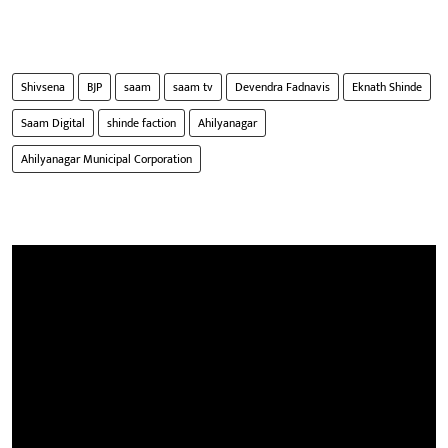
Shivsena
BJP
saam
saam tv
Devendra Fadnavis
Eknath Shinde
Saam Digital
shinde faction
Ahilyanagar
Ahilyanagar Municipal Corporation