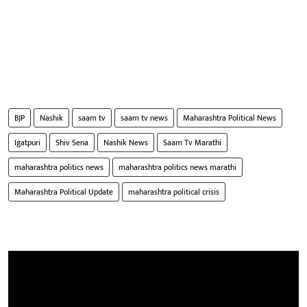
BJP
Nashik
saam tv
saam tv news
Maharashtra Political News
Igatpuri
Shiv Sena
Nashik News
Saam Tv Marathi
maharashtra politics news
maharashtra politics news marathi
Maharashtra Political Update
maharashtra political crisis