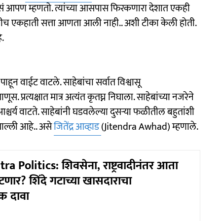
असं आपण म्हणतो. त्यांच्या आसपास फिरकणारा देशात एकही
कधीच एकहाती सत्ता आणता आली नाही.. अशी टीका केली होती.
े.
ून वाईट वाटले. साहेबांचा सर्वात विश्वासू
स. प्रत्यक्षात मात्र अत्यंत कृतघ्न निघाला. साहेबांच्या नजरेने
र्य वाटते. साहेबांनी घडवलेल्या दुसऱ्या फळीतील बहुतांशी
खाल्ली आहे.. असे
जितेंद्र आव्हाड
(Jitendra Awhad) म्हणाले.
 Politics: शिवसेना, राष्ट्रवादीनंतर आता
फुटणार? शिंदे गटाच्या खासदाराचा
 दावा