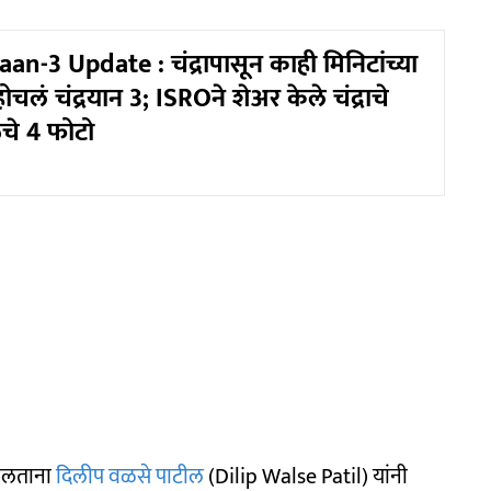
n-3 Update : चंद्रापासून काही मिनिटांच्या
ोचलं चंद्रयान 3; ISROने शेअर केले चंद्राचे
े 4 फोटो
बोलताना
दिलीप वळसे पाटील
(Dilip Walse Patil) यांनी