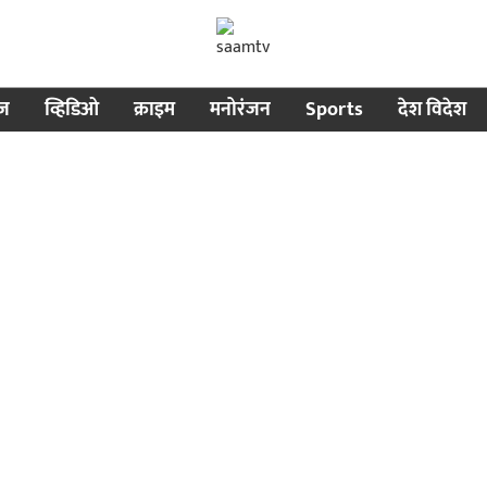
ीज
व्हिडिओ
क्राइम
मनोरंजन
Sports
देश विदेश