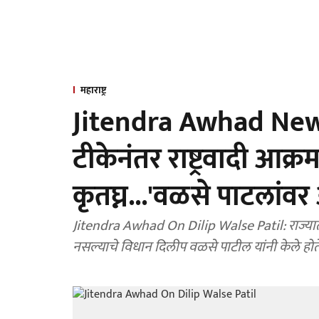
महाराष्ट्र
Jitendra Awhad News
टीकेनंतर राष्ट्रवादी आक्
कृतघ्न...'वळसे पाटलांवर
Jitendra Awhad On Dilip Walse Patil: राज्यात कधीही शरद पवारांना एकहाती सत्ता मिळवता आली
नसल्याचे विधान दिलीप वळसे पाटील यांनी केले होत