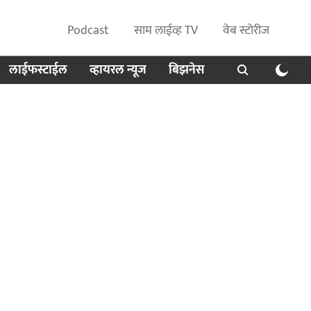
Podcast
साम लाईव्ह TV
वेब स्टोरीज
लाईफस्टाईल
व्हायरल न्यूज
बिझनेस