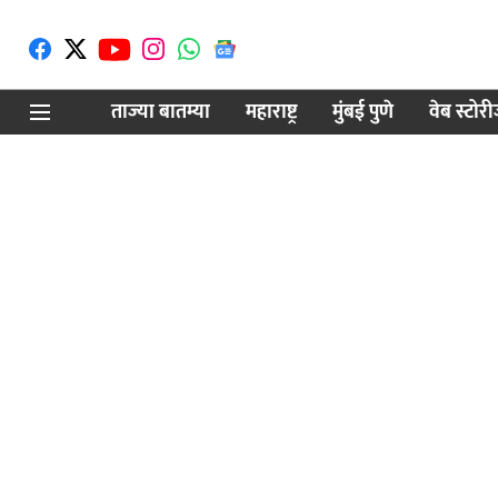
ताज्या बातम्या
महाराष्ट्र
मुंबई पुणे
वेब स्टोर