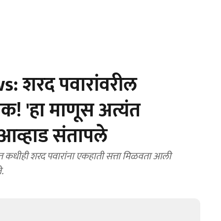
: शरद पवारांवरील
रमक! 'हा माणूस अत्यंत
 आव्हाड संतापले
े.