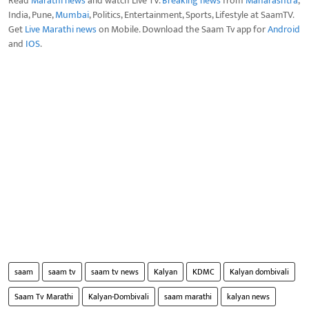
Read
Marathi news
and watch Live TV.
Breaking news
from
Maharashtra
,
India, Pune,
Mumbai
, Politics, Entertainment, Sports, Lifestyle at SaamTV.
Get
Live Marathi news
on Mobile. Download the Saam Tv app for
Android
and
IOS
.
saam
saam tv
saam tv news
Kalyan
KDMC
Kalyan dombivali
Saam Tv Marathi
Kalyan-Dombivali
saam marathi
kalyan news