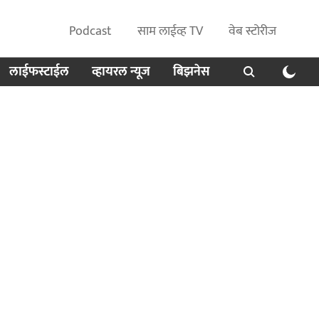
Podcast
साम लाईव्ह TV
वेब स्टोरीज
लाईफस्टाईल
व्हायरल न्यूज
बिझनेस