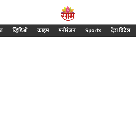
ीज
व्हिडिओ
क्राइम
मनोरंजन
Sports
देश विदेश