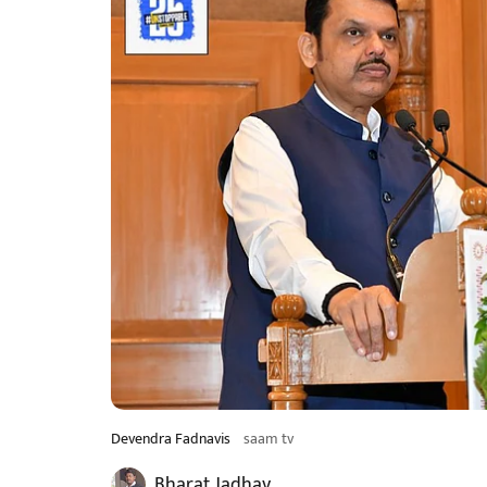
Devendra Fadnavis
saam tv
Bharat Jadhav