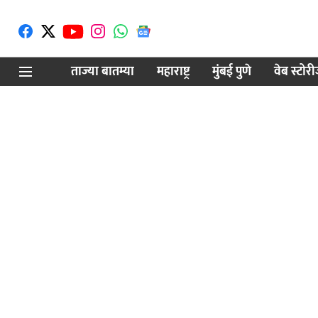
ताज्या बातम्या
महाराष्ट्र
मुंबई पुणे
वेब स्टोर