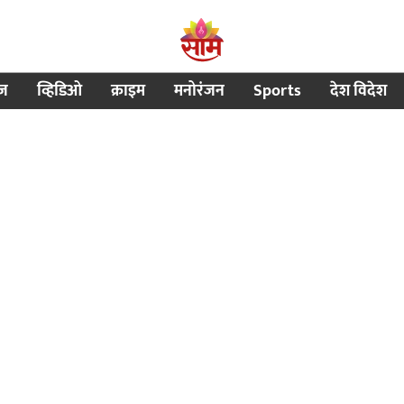
ीज
व्हिडिओ
क्राइम
मनोरंजन
Sports
देश विदेश