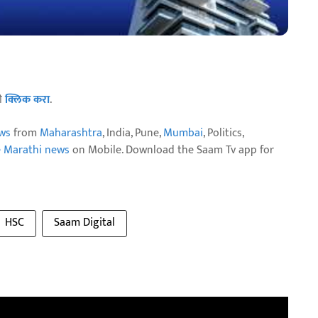
ठी
क्लिक करा
.
ws
from
Maharashtra
, India, Pune,
Mumbai
, Politics,
e Marathi news
on Mobile. Download the Saam Tv app for
HSC
Saam Digital