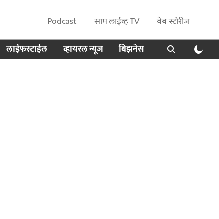
Podcast
साम लाईव्ह TV
वेब स्टोरीज
लाईफस्टाईल
व्हायरल न्यूज
बिझनेस