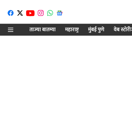
ताज्या बातम्या
महाराष्ट्र
मुंबई पुणे
वेब स्टोर