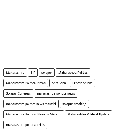
Maharashtra
BJP
solapur
Maharashtra Politics
Maharashtra Political News
Shiv Sena
Eknath Shinde
Solapur Congress
maharashtra politics news
maharashtra politics news marathi
solapur breaking
Maharashtra Political News in Marathi
Maharashtra Political Update
maharashtra political crisis