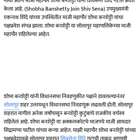
नेत्या आणि माजी महापौर शोभा बनशेट्टी यांनी शिवसेना शिंदे गटात प्रवेश
केला आहे. (Shobha Banshetty Join Shiv Sena) उपमुख्यमंत्री
एकनाथ शिंदे यांच्या उपस्थितीत माजी महापौर शोभा बनशेट्टी यांचा
पक्षप्रवेश संपन्न झाला. शोभा बनशेट्टी या सोलापूर महापालिकेच्या माजी
महापौर राहिलेल्या आहेत.
शोभा बनशेट्टी यांनी विधानसभा निवडणुकीत पक्षाने डावलल्यानंतर
सोलापूर
शहर उत्तरमधून विधानसभा निवडणूक लढवली होती. सोलापूर
शहरात मागील अनेक वर्षांपासून बनशेट्टी कुटुंबाचे राजकीय वर्चस्व
राहिलेलं आहे. शोभा बनशेट्टी या अक्कलकोटचे भाजपचे माजी आमदार
सिद्रामप्पा पाटील यांच्या कन्या आहेत. माझी महापौर शोभा बनशेट्टी यांच्या
पक्षप्रवेशामुळे सोलापूर शहरात
शिवसेना शिंदे
गटाची ताकद आणखी