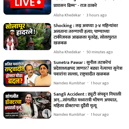
प्रशासन ढिम्म" - राज ठाकरे
Alisha Khedekar
3 hours ago
Shocking : लग्न अवघ्या ३-४ महिन्यांवर
असताना तरुणाची हत्या; पाण्याच्या
टाकीजवळ आढळला मृतदेह, सोलापुरात
खळबळ
Alisha Khedekar
50 minutes ago
Sunetra Pawar : सुनील तटकरेंचं
प्रदेशाध्यक्षपद जाणार? बड्या नेत्याचा सुनेत्रा
पवारांना सल्ला, राष्ट्रवादीत खळबळ
Namdeo Kumbhar
1 hour ago
Sangli Accident : ड्युटी संपवून निघाली
अन्...सांगलीत मध्यरात्री भीषण अपघात,
महिला डॉक्टरचा दुर्दैवी मृत्यू
Namdeo Kumbhar
1 hour ago