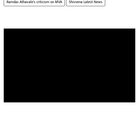
Ramdas Athavale's criticism on MVA
Shivsena Latest News