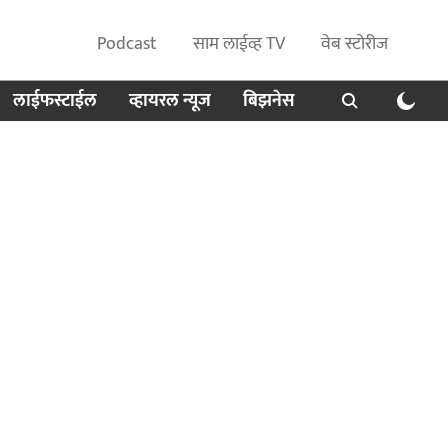
Podcast
साम लाईव्ह TV
वेब स्टोरीज
लाईफस्टाईल
व्हायरल न्यूज
बिझनेस