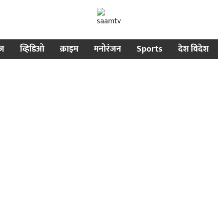
ीज
व्हिडिओ
क्राइम
मनोरंजन
Sports
देश विदेश