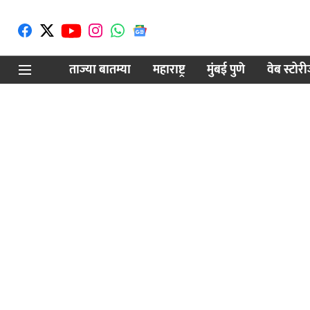
ताज्या बातम्या
महाराष्ट्र
मुंबई पुणे
वेब स्टोर