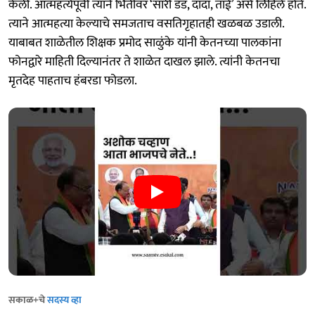
केली. आत्महत्येपूर्वी त्याने भिंतीवर ‘सॉरी डॅड, दादा, ताई’ असे लिहिले होते.
त्याने आत्महत्या केल्याचे समजताच वसतिगृहातही खळबळ उडाली.
याबाबत शाळेतील शिक्षक प्रमोद साळुंके यांनी केतनच्या पालकांना
फोनद्वारे माहिती दिल्यानंतर ते शाळेत दाखल झाले. त्यांनी केतनचा
मृतदेह पाहताच हंबरडा फोडला.
सकाळ+चे
सदस्य व्हा