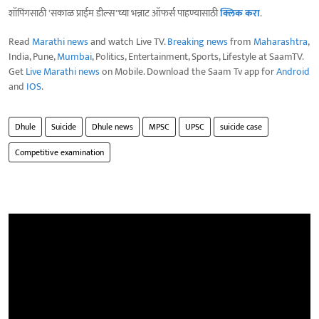
शॉपिंगसाठी 'सकाळ प्राईम डील्स'च्या भन्नाट ऑफर्स पाहण्यासाठी
क्लिक करा
.
Read
Marathi news
and watch Live TV.
Breaking news
from
Maharashtra
,
India, Pune,
Mumbai
, Politics, Entertainment, Sports, Lifestyle at SaamTV.
Get
Live Marathi news
on Mobile. Download the Saam Tv app for
Android
and
IOS
.
Dhule
Suicide
Dhule news
MPSC
UPSC
suicide case
Competitive examination