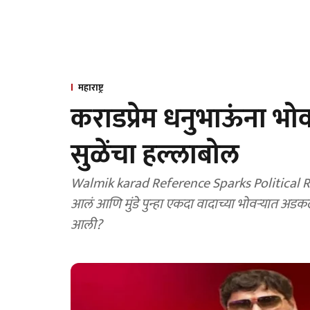
महाराष्ट्र
कराडप्रेम धनुभाऊंना भोवण
सुळेंचा हल्लाबोल
Walmik karad Reference Sparks Political Row:
आलं आणि मुंडे पुन्हा एकदा वादाच्या भोवऱ्यात अड
आली?