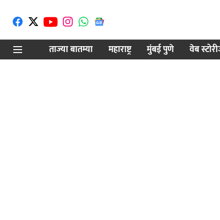
ताज्या बातम्या
महाराष्ट्र
मुंबई पुणे
वेब स्टोर