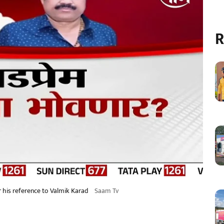
R
r his reference to Valmik Karad
Saam Tv