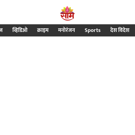
ीज
व्हिडिओ
क्राइम
मनोरंजन
Sports
देश विदेश