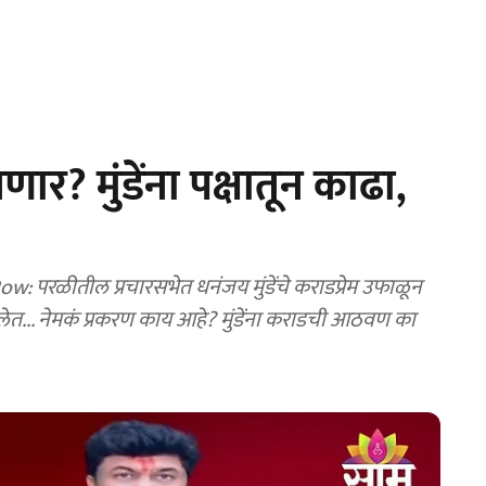
ार? मुंडेंना पक्षातून काढा,
 परळीतील प्रचारसभेत धनंजय मुंडेंचे कराडप्रेम उफाळून
कलेत... नेमकं प्रकरण काय आहे? मुंडेंना कराडची आठवण का