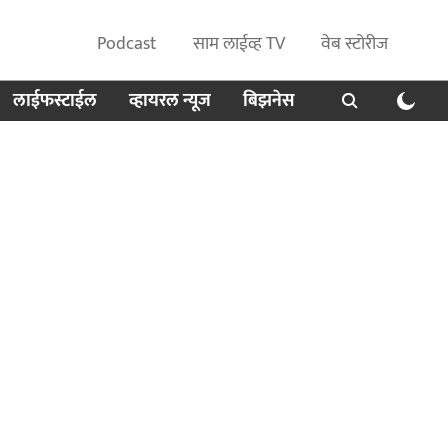
Podcast
साम लाईव्ह TV
वेब स्टोरीज
लाईफस्टाईल
व्हायरल न्यूज
बिझनेस