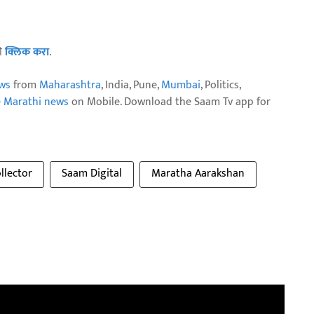
ठी
क्लिक करा
.
ws
from
Maharashtra
, India, Pune,
Mumbai
, Politics,
e Marathi news
on Mobile. Download the Saam Tv app for
llector
Saam Digital
Maratha Aarakshan