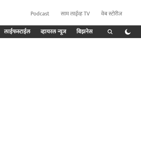
Podcast
साम लाईव्ह TV
वेब स्टोरीज
लाईफस्टाईल
व्हायरल न्यूज
बिझनेस