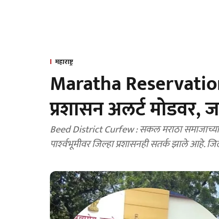
महाराष्ट्र
Maratha Reservation 
प्रशासन अलर्ट मोडवर, 
Beed District Curfew : सकल मराठा समाजाच्या वतीने उद्या बीड जिल्हा बंदची हाक देण्यात आलीय. या
पार्श्‍वभूमीवर जिल्हा प्रशासनही सतर्क झाले आहे. 