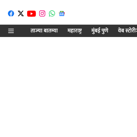
ताज्या बातम्या
महाराष्ट्र
मुंबई पुणे
वेब स्टोर