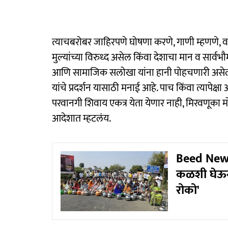
त्याचबरोबर जाहिरपणे घोषणा करणे, गाणी म्हणणे, वा
मुल्यांच्या विरुध्द असेल किंवा देशाचा मान व सार्व
आणि सामाजिक सलोखा यांना हानी पोहचणारी असेल, व्यक्त
यांचे प्रदर्शन यासाठी मनाई आहे. पाच किंवा त्यापेक
परवानगी शिवाय एकत्र येता येणार नाही, मिरवणूका मो
आदेशात म्हटलंय.
Beed News:
कळशी घेऊन न
रोको'