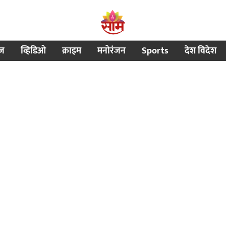
ीज
व्हिडिओ
क्राइम
मनोरंजन
Sports
देश विदेश