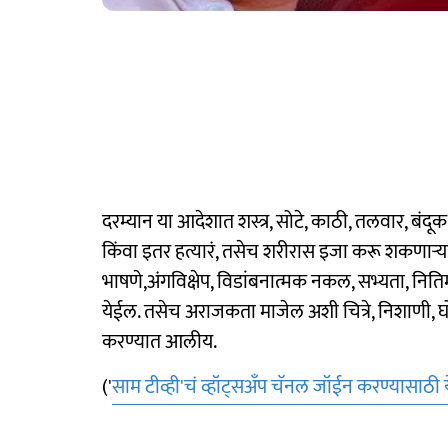
दरम्यान या आदेशात शस्त्र, सोटे, काठी, तलवार, बंदूक
किंवा इतर हत्यारं, तसेच शरीरास इजा करू शकणाऱ्
भाषणे,अंगविक्षेप, विडांबनात्मक नकल, सभ्यता, नितिमत
येईल. तसेच अराजकता माजेल अशी चित्रे, निशाणी,
करण्यात आलीय.
('
साम टीव्ही'चं व्हॉट्सअँप चॅनल जॉईन करण्यासाठी 