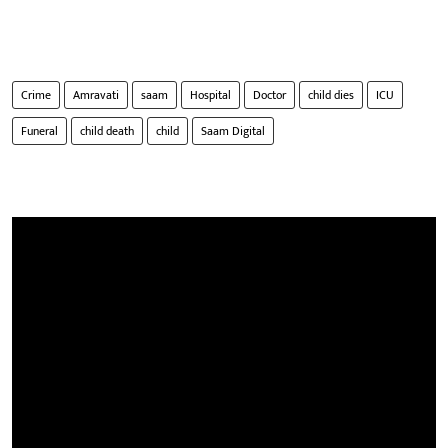
Crime
Amravati
saam
Hospital
Doctor
child dies
ICU
Funeral
child death
child
Saam Digital