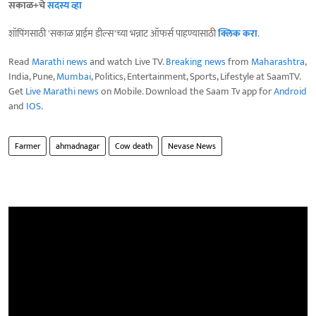
सकाळ+चे
सदस्य व्हा
शॉपिंगसाठी 'सकाळ प्राईम डील्स'च्या भन्नाट ऑफर्स पाहण्यासाठी
क्लिक करा
.
Read
Marathi news
and watch Live TV.
Breaking news
from
Maharashtra
,
India, Pune,
Mumbai
, Politics, Entertainment, Sports, Lifestyle at SaamTV.
Get
Live Marathi news
on Mobile. Download the Saam Tv app for
Android
and
IOS
.
Farmer
ahmadnagar
Cow death
Nevase News