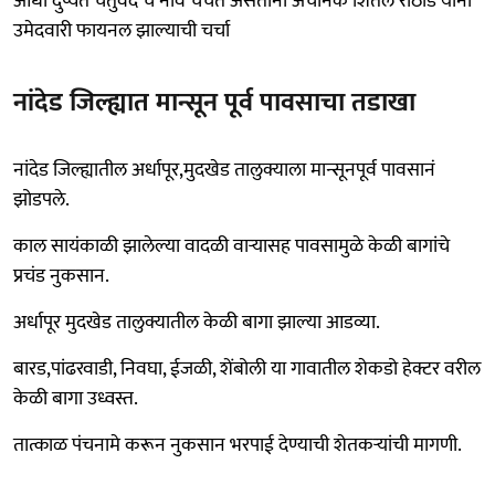
आधी दुष्यंत चतुर्वेद च नाव चर्चेत असताना अचानक शितल राठोड यांना
उमेदवारी फायनल झाल्याची चर्चा
नांदेड जिल्ह्यात मान्सून पूर्व पावसाचा तडाखा
नांदेड जिल्ह्यातील अर्धापूर,मुदखेड तालुक्याला मान्सूनपूर्व पावसानं
झोडपले.
काल सायंकाळी झालेल्या वादळी वाऱ्यासह पावसामुळे केळी बागांचे
प्रचंड नुकसान.
अर्धापूर मुदखेड तालुक्यातील केळी बागा झाल्या आडव्या.
बारड,पांढरवाडी, निवघा, ईजळी, शेंबोली या गावातील शेकडो हेक्टर वरील
केळी बागा उध्वस्त.
तात्काळ पंचनामे करून नुकसान भरपाई देण्याची शेतकऱ्यांची मागणी.