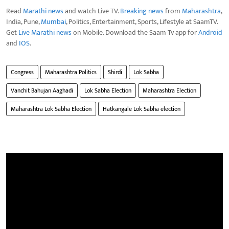
Read
Marathi news
and watch Live TV.
Breaking news
from
Maharashtra
,
India, Pune,
Mumbai
, Politics, Entertainment, Sports, Lifestyle at SaamTV.
Get
Live Marathi news
on Mobile. Download the Saam Tv app for
Android
and
IOS
.
Congress
Maharashtra Politics
Shirdi
Lok Sabha
Vanchit Bahujan Aaghadi
Lok Sabha Election
Maharashtra Election
Maharashtra Lok Sabha Election
Hatkangale Lok Sabha election