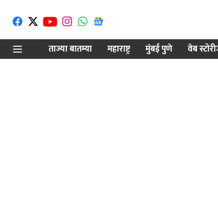
ताज्या बातम्या
महाराष्ट्र
मुंबई पुणे
वेब स्टोर