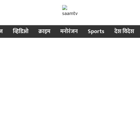
ीज
व्हिडिओ
क्राइम
मनोरंजन
Sports
देश विदेश