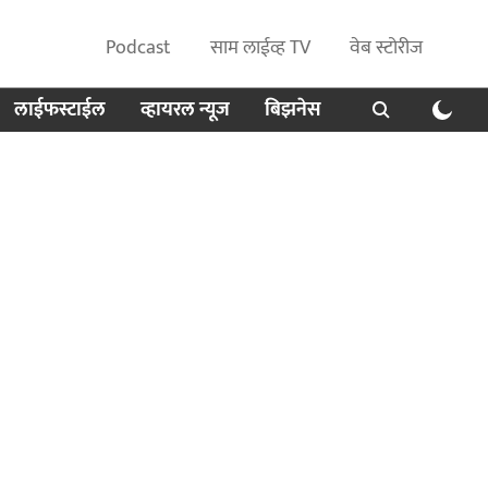
Podcast
साम लाईव्ह TV
वेब स्टोरीज
लाईफस्टाईल
व्हायरल न्यूज
बिझनेस