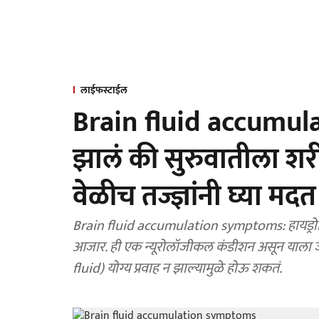
लाईफस्टाईल
Brain fluid accumulati
झालं की सुरुवातीला शर
वेळीच तज्ज्ञांनी घ्या मदत
Brain fluid accumulation symptoms: हायड्रोसिफ
आजार. ही एक न्यूरोलॉजीकल कंडीशन असून याला जलशी
fluid) योग्य प्रवाह न झाल्यामुळे होऊ शकतं.