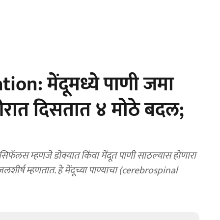
on: मेंदूमध्ये पाणी जमा
ीरात दिसतात ४ मोठे बदल;
ॅलस म्हणजे डोक्यात किंवा मेंदूत पाणी साठल्यास होणारा
र्ष म्हणतात. हे मेंदूच्या पाण्याचा (cerebrospinal