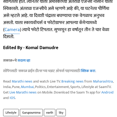
सांगितली होते. त्यानंतर याला अमेरिकाच्या अंतराळ एजन्सी नासाने याला
स्विकारले. अंतराळ एजन्सीचे असे म्हणणे आहे की, या घटनेला पौर्णिमा
असे म्हटले आहे. या दिवशी चंद्राला बघण्याचा एक वेगळाच अनुभव
असतो. याला स्कायवॉचर्स व फोटोग्राफर आपल्या कॅमेऱ्यामध्ये
(
Camera
) त्याचे फोटो टिपतात. सुपरमून हा वर्षातून तीन ते चार वेळा
दिसतो.
Edited By - Komal Damudre
सकाळ+चे
सदस्य व्हा
शॉपिंगसाठी 'सकाळ प्राईम डील्स'च्या भन्नाट ऑफर्स पाहण्यासाठी
क्लिक करा
.
Read
Marathi news
and watch Live TV.
Breaking news
from
Maharashtra
,
India, Pune,
Mumbai
, Politics, Entertainment, Sports, Lifestyle at SaamTV.
Get
Live Marathi news
on Mobile. Download the Saam Tv app for
Android
and
IOS
.
Lifestyle
Gurupournima
earth
Sky