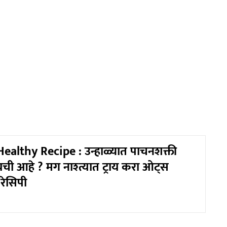
althy Recipe : उन्हाळ्यात पाचनशक्ती
ायची आहे ? मग नाश्त्यात ट्राय करा ओट्स
रेसिपी