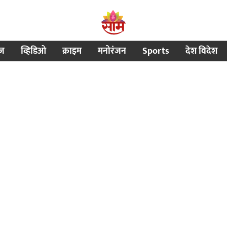
ीज
व्हिडिओ
क्राइम
मनोरंजन
Sports
देश विदेश