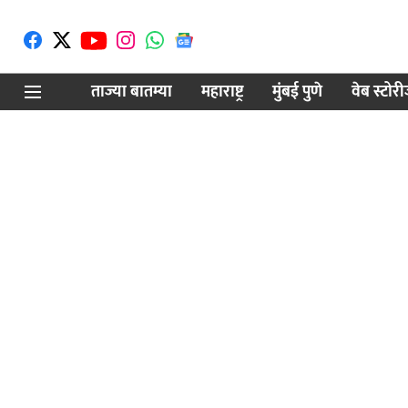
ताज्या बातम्या
महाराष्ट्र
मुंबई पुणे
वेब स्टोर