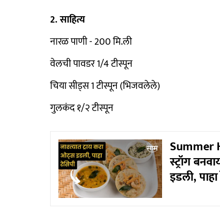
2. साहित्य
नारळ पाणी - 200 मि.ली
वेलची पावडर 1/4 टीस्पून
चिया सीड्स 1 टीस्पून (भिजवलेले)
गुलकंद १/२ टीस्पून
Summer He
स्ट्रॉग बनव
इडली, पाहा 