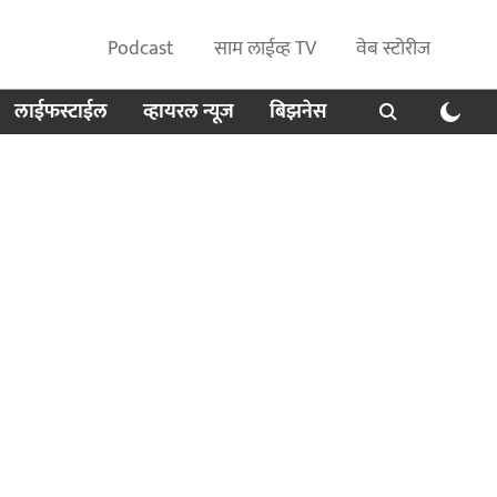
Podcast
साम लाईव्ह TV
वेब स्टोरीज
लाईफस्टाईल
व्हायरल न्यूज
बिझनेस