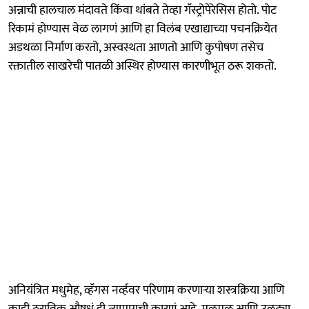
अन्नाची हालचाल मंदावते किंवा थांबते तेव्हा गॅस्ट्रोपेरेसिस होतो. पोट
रिकामं होण्यास वेळ लागणं आणि हा विलंब एखाद्याच्या पचनक्रियेत
अडथळा निर्माण करतो, अस्वस्थता आणतो आणि कुपोषण तसेच
रक्तातील साखरेची पातळी अस्थिर होण्यास कारणीभूत ठरू शकतो.
अनियंत्रित मधुमेह, व्हॅगस नर्व्हवर परिणाम करणाऱ्या शस्त्रक्रिया आणि
काही ठराविक औषधं ही त्यामागची कारणं आहे. मळमळ आणि उलट्या,