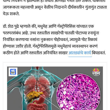
योग्य नियंत्रण न झाल्यास ही स्थिती आणखी गंभीर ठरु शकते. याकरिता
जागरूकता महत्त्वाची असून वेळीच निदानाने दीर्घकालीन गुंतागुंत टाळता
येऊ शकते.
डॉ. शेठ पुढे म्हणाले की, मधुमेह आणि गॅस्ट्रोपेरेसिस यांच्यात एक
परस्परसंबंध आहे. उच्च रक्तातील साखरेची पातळी पोटाच्या स्नायूंना
नियंत्रित करणाऱ्या नसांना नुकसान पोहोचवतं, ज्यामुळे पोट रिकामं
होण्यास उशीर होतो. गॅस्ट्रोपेरेसिसमुळे मधुमेहाचं व्यवस्थापन करणं
कठीण होते आणि रक्तातील अनियंत्रित साखर
आतड्यांचे कार्य
बिघडवतं.