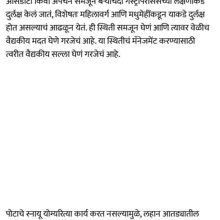
ॲसिडीटी किंवा अपचन समजून बऱ्याचदा गॅस्ट्रोपेरेसिसच्या लक्षणांकडे
दुर्लक्ष केलं जातं, विशेषतः महिलावर्ग आणि मधुमेहींकडून याकडे दुर्लक्ष
होत असल्याचं आढळून येतं. ही स्थिती समजून घेणं आणि त्यावर वेळीच
वैद्यकीय मदत घेणे गरजेचं आहे. या स्थितीचं मॅनेजमेंट करण्यासाठी
त्वरीत वैद्यकीय सल्ला घेणं गरजेचं आहे.
पोटाचे स्नायू योग्यरित्या कार्य करत नसल्यामुळे, लहान आतड्यातील