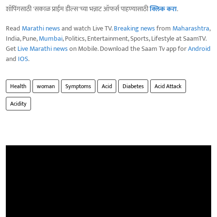
शॉपिंगसाठी 'सकाळ प्राईम डील्स'च्या भन्नाट ऑफर्स पाहण्यासाठी
क्लिक करा
.
Read
Marathi news
and watch Live TV.
Breaking news
from
Maharashtra
,
India, Pune,
Mumbai
, Politics, Entertainment, Sports, Lifestyle at SaamTV.
Get
Live Marathi news
on Mobile. Download the Saam Tv app for
Android
and
IOS
.
Health
woman
Symptoms
Acid
Diabetes
Acid Attack
Acidity