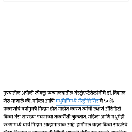
पुण्यातील अपोलो स्पेक्ट्रा रूग्णालयातील गॅस्ट्रोएन्टेरोलॉजीचे डॉ. विशाल
शेठ म्हणाले की, महिला आणि
मधुमेहींमध्ये गॅस्ट्रोपेरेसिस
चे ५०%
प्रकरणांचं वर्षानुवर्षे निदान होत नाहीत कारण त्यांची लक्षणं अ‍ॅसिडिटी
किंवा गॅस सारख्या पचनाच्या तक्रारींशी जुळतात. महिला आणि मधुमेही
रुग्णांमध्ये याचं निदान आव्हानात्मक आहे. हार्मोनल बदल किंवा साखरेचे