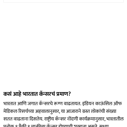
कसं आहे भारतात कॅन्सरचं प्रमाण?
भारतात आणि जगात कॅन्सरचे रूग्ण वाढतायत. इंडियन काऊंसिल ऑफ
मेडिकल रिसर्चच्या अहवालानुसार, या आजाराने ग्रस्त लोकांची संख्या
सतत वाढताना दिसतेय. राष्ट्रीय कॅन्सर नोंदणी कार्यक्रमानुसार, भारतातील
प्रत्येक ९ पैकी १ व्यक्तीला कॅन्सर होण्याची शक्यता असते. सध्या