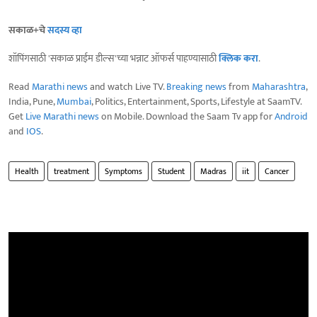
सकाळ+चे
सदस्य व्हा
शॉपिंगसाठी 'सकाळ प्राईम डील्स'च्या भन्नाट ऑफर्स पाहण्यासाठी
क्लिक करा
.
Read
Marathi news
and watch Live TV.
Breaking news
from
Maharashtra
,
India, Pune,
Mumbai
, Politics, Entertainment, Sports, Lifestyle at SaamTV.
Get
Live Marathi news
on Mobile. Download the Saam Tv app for
Android
and
IOS
.
Health
treatment
Symptoms
Student
Madras
iit
Cancer