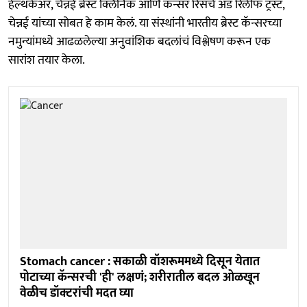
हेल्थकेअर, चेन्नई ब्रेस्ट क्लिनिक आणि कॅन्सर रिसर्च अँड रिलीफ ट्रस्ट,
चेन्नई यांच्या सोबत हे काम केलं. या संस्थांनी भारतीय ब्रेस्ट कॅन्सरच्या
नमुन्यांमध्ये आढळलेल्या अनुवांशिक बदलांचं विश्लेषण करून एक
सारांश तयार केला.
Stomach cancer : सकाळी वॉशरूममध्ये दिसून येतात
पोटाच्या कॅन्सरची 'ही' लक्षणं; शरीरातील बदल ओळखून
वेळीच डॉक्टरांची मदत घ्या