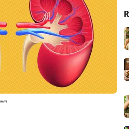
R
news