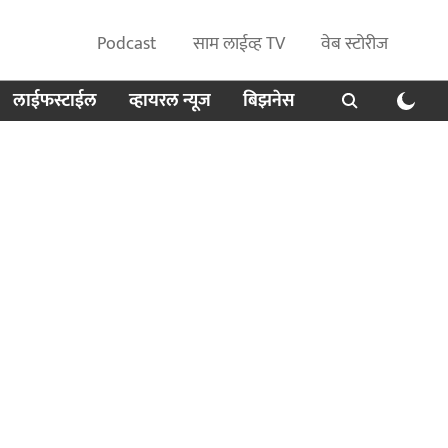
Podcast
साम लाईव्ह TV
वेब स्टोरीज
लाईफस्टाईल
व्हायरल न्यूज
बिझनेस