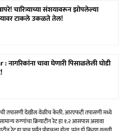
परे! चारित्र्याच्या संशयावरून झोपलेल्या
ेहऱ्यावर टाकले उकळते तेल!
: नागरिकांना चावा घेणारी पिसाळलेली घोडी
!
ची तपासणी देखील वेळीच केली. आरएफटी तपासणी मध्ये
र्वसामान्य रुग्णांचा क्रियाटीन रेट हा १.२ आसपास असावा
ियाटीन रेट हा पाच पर्यंत पोहचला होता. परंतु डॉ.किरण वळवी