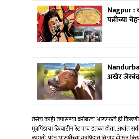
Nagpur : बा
पत्नीच्या च
Nandurbar 
अखेर जेरबंद
तसेच काही तपासण्या बरोबरच आरएफटी ही किडणी
मूत्रपिंडाचा क्रियाटीन रेट पाच इतका होता. अर्थात स
लागतो. परंतु आरुषीच्या मूत्रपिंडात बिघाड होऊन क्र