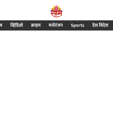
ीज
व्हिडिओ
क्राइम
मनोरंजन
Sports
देश विदेश