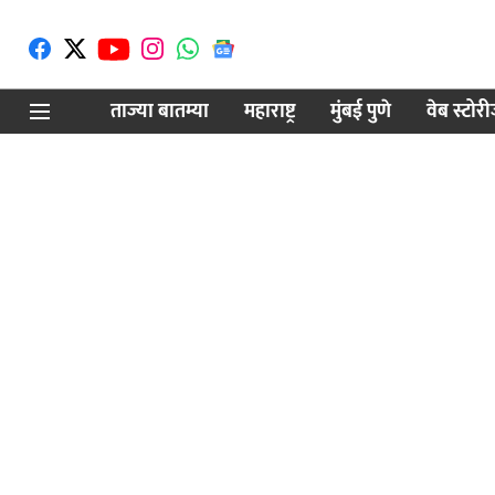
ताज्या बातम्या
महाराष्ट्र
मुंबई पुणे
वेब स्टोर