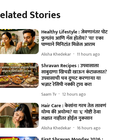
elated Stories
Healthy Lifestyle : जेवणानंतर पोट
फुगतंय आणि गॅस होतोय? 'या' एका
पाण्याने मिनिटांत मिळेल आराम
Alisha Khedekar
11 hours ago
Shravan Recipes : उपवासाला
साबुदाणा खिचडी खाऊन कंटाळलात?
उपवासाची चव दुप्पट करणाऱ्या या
भन्नाट रेसिपी नक्की ट्राय करा
Saam Tv
12 hours ago
Hair Care : केसांना गरम तेल लावणं
योग्य की अयोग्य? या '६' गोष्टी ठेवा
लक्षात नाहीतर होईल नुकसान
Alisha Khedekar
16 hours ago
First Shravan Monday 2026 :