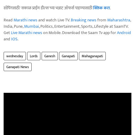
शॉपिंगसाठी 'सकाळ प्राईम डील्स'च्या भन्नाट ऑफर्स पाहण्यासाठी
क्लिक करा
.
Read
Marathi news
and watch Live TV.
Breaking news
from
Maharashtra
,
India, Pune,
Mumbai
, Politics, Entertainment, Sports, Lifestyle at SaamTV.
Get
Live Marathi news
on Mobile. Download the Saam Tv app for
Android
and
IOS
.
wednesday
Lords
Ganesh
Ganapati
Mahaganapati
Ganapati News