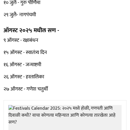
१० जुलै - गुरु पौर्णिमा
२९ जुलै- नागपंचमी
ऑगस्ट २०२५ मधील सण -
९ ऑगस्ट - रक्षाबंधन
१५ ऑगस्ट - स्वातंत्र्य दिन
१६ ऑगस्ट - जन्माष्टमी
२६ ऑगस्ट - हरतालिका
२७ ऑगस्ट - गणेश चतुर्थी