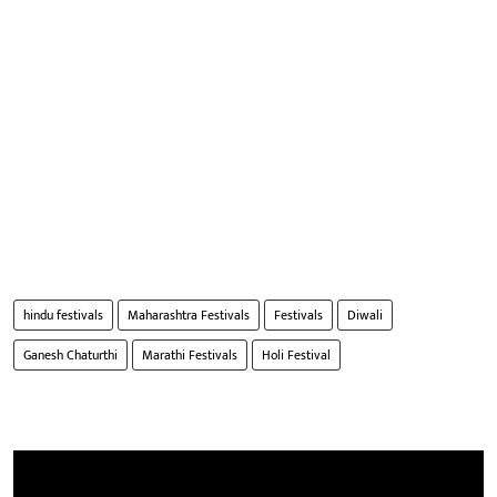
hindu festivals
Maharashtra Festivals
Festivals
Diwali
Ganesh Chaturthi
Marathi Festivals
Holi Festival