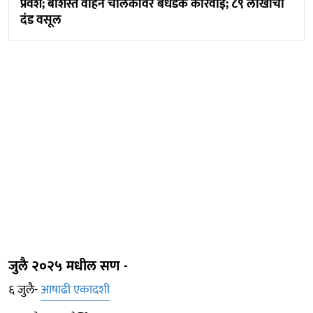
प्रवेश; बेशिस्त वाहन चालकांवर बेधडक कारवाई; ८९ लाखांचा
दंड वसूल
जुलै २०२५ मधील सण -
६ जुलै-
आषाढी एकादशी