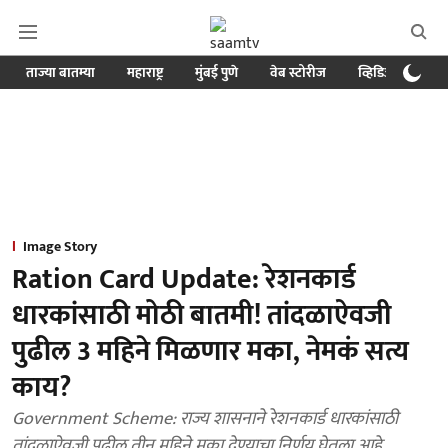
ताज्या बातम्या
महाराष्ट्र
मुंबई पुणे
वेब स्टोरीज
व्हिडिओ
क्र
Image Story
Ration Card Update: रेशनकार्ड
धारकांसाठी मोठी बातमी! तांदळाऐवजी
पुढील 3 महिने मिळणार मका, नेमकं सत्य
काय?
Government Scheme: राज्य शासनाने रेशनकार्ड धारकांसाठी
तांदळाऐवजी पुढील तीन महिने मका देण्याचा निर्णय घेतला आहे.