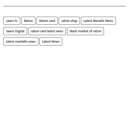
saam tv
Ration
Ration card
ration shop
Latest Marathi News
Saam Digital
ration card latest news
black market of ration
latest martathi news
Latest News