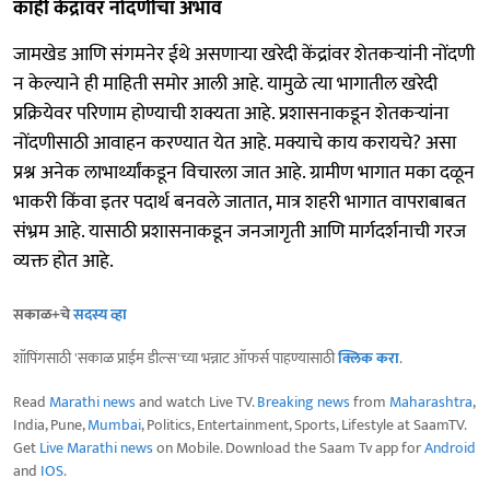
काही केंद्रांवर नोंदणीचा अभाव
जामखेड आणि संगमनेर ईथे असणाऱ्या खरेदी केंद्रांवर शेतकऱ्यांनी नोंदणी
न केल्याने ही माहिती समोर आली आहे. यामुळे त्या भागातील खरेदी
प्रक्रियेवर परिणाम होण्याची शक्यता आहे. प्रशासनाकडून शेतकऱ्यांना
नोंदणीसाठी आवाहन करण्यात येत आहे. मक्याचे काय करायचे? असा
प्रश्न अनेक लाभार्थ्यांकडून विचारला जात आहे. ग्रामीण भागात मका दळून
भाकरी किंवा इतर पदार्थ बनवले जातात, मात्र शहरी भागात वापराबाबत
संभ्रम आहे. यासाठी प्रशासनाकडून जनजागृती आणि मार्गदर्शनाची गरज
व्यक्त होत आहे.
सकाळ+चे
सदस्य व्हा
शॉपिंगसाठी 'सकाळ प्राईम डील्स'च्या भन्नाट ऑफर्स पाहण्यासाठी
क्लिक करा
.
Read
Marathi news
and watch Live TV.
Breaking news
from
Maharashtra
,
India, Pune,
Mumbai
, Politics, Entertainment, Sports, Lifestyle at SaamTV.
Get
Live Marathi news
on Mobile. Download the Saam Tv app for
Android
and
IOS
.