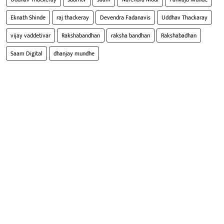
Eknath Shinde
raj thackeray
Devendra Fadanavis
Uddhav Thackaray
vijay vaddetivar
Rakshabandhan
raksha bandhan
Rakshabadhan
Saam Digital
dhanjay mundhe