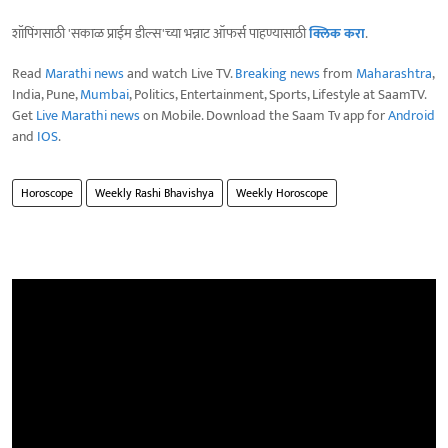
शॉपिंगसाठी 'सकाळ प्राईम डील्स'च्या भन्नाट ऑफर्स पाहण्यासाठी
क्लिक करा
.
Read
Marathi news
and watch Live TV.
Breaking news
from
Maharashtra
,
India, Pune,
Mumbai
, Politics, Entertainment, Sports, Lifestyle at SaamTV.
Get
Live Marathi news
on Mobile. Download the Saam Tv app for
Android
and
IOS
.
Horoscope
Weekly Rashi Bhavishya
Weekly Horoscope