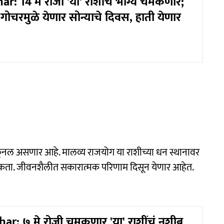
r: 14 मे रोजी 'या' राशींचं भाग्य चमकणार;
या गोचरमुळे येणार सोन्याचे दिवस, हाती येणार
नल असणार आहे. मालव्य राजयोग या राशीच्या धन स्थानावर
ू शकता. जीवनशैलीत सकारात्मक परिणाम दिसून येणार आहेत.
r: ७ मे रोजी चमकणार 'या' राशींचं नशीब