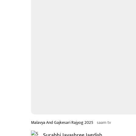
Malavya And Gajkesari Rajyog 2025
saam tv
Surabhi Jayashree Jagdish