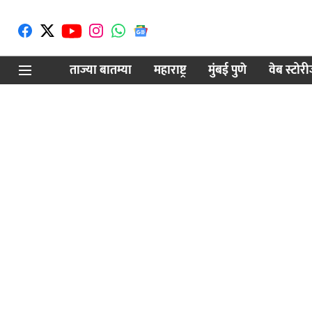
ताज्या बातम्या
महाराष्ट्र
मुंबई पुणे
वेब स्टोर