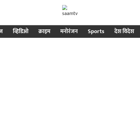
ीज
व्हिडिओ
क्राइम
मनोरंजन
Sports
देश विदेश