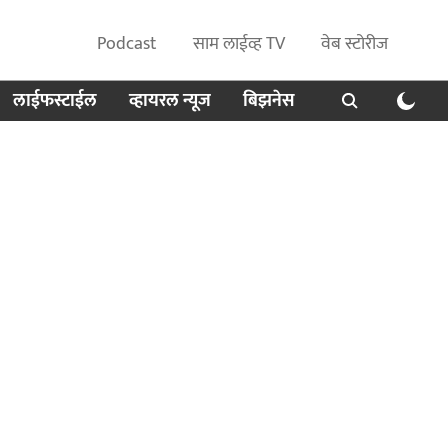
Podcast
साम लाईव्ह TV
वेब स्टोरीज
लाईफस्टाईल
व्हायरल न्यूज
बिझनेस